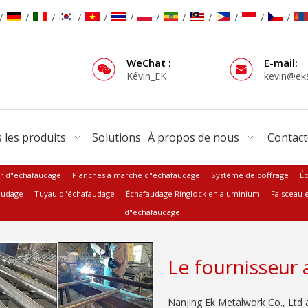
/
/
/
/
/
/
/
/
/
/
/
/
WeChat :
E-mail:
Kévin_EK
kevin@ek
 les produits
Solutions
À propos de nous
Contac
r d"échafaudage
Planches à marche d"échafaudage
Système de coffrage
Éc
audage
Tuyau d"échafaudage
Échafaudage Ringlock en aluminium
Faisceau 
d"échafaudage
Le fournisseur 
Nanjing Ek Metalwork Co., Ltd 