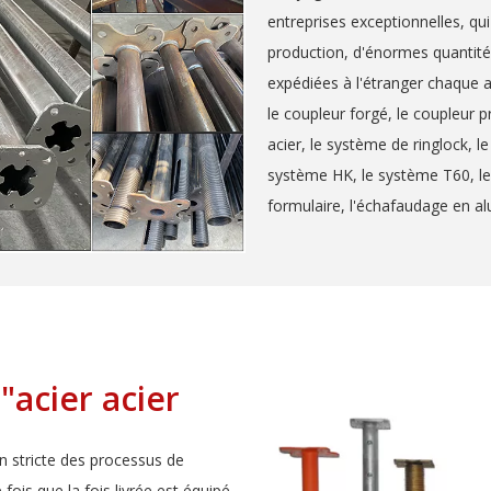
entreprises exceptionnelles, qu
production, d'énormes quantité
expédiées à l'étranger chaque a
le coupleur forgé, le coupleur pr
acier, le système de ringlock, 
système HK, le système T60, le
formulaire, l'échafaudage en al
"acier acier
n stricte des processus de
fois que la fois livrée est équipé