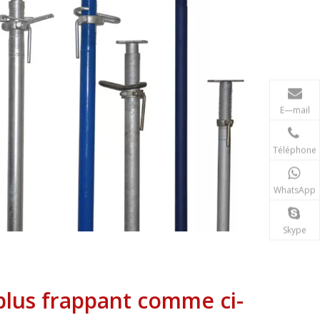
E—mail
Téléphone
WhatsApp
Skype
plus frappant comme ci-