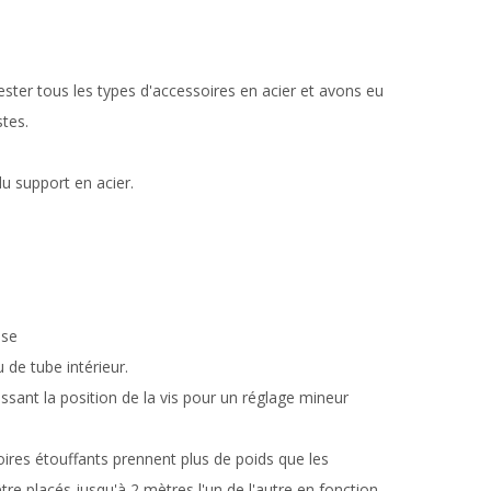
ter tous les types d'accessoires en acier et avons eu
stes.
du support en acier.
ise
u de tube intérieur.
ssant la position de la vis pour un réglage mineur
oires étouffants prennent plus de poids que les
tre placés jusqu'à 2 mètres l'un de l'autre en fonction