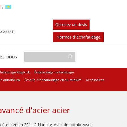
/
Obtenez un devis
sca.com
Normes d"échafaudage
tez-nous
hafaudage Ringlock
Échafaudage de kwikstage
en aluminium
Échelle d"échafaudage en aluminium
Accessoires
avancé d'acier acier
a été créé en 2011 à Nanjing. Avec de nombreuses