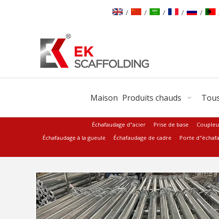
/
/
/
/
/
Maison
Produits chauds
Tous
Échafaudage d"acier
Prise de base
Coupleu
Échafaudage à la gueule
Échafaudage de cadre
Porte d"échaf