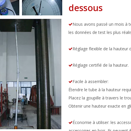
dessous
Nous avons passé un mois à tes

les données de test les plus réali
Réglage flexible de la hauteur 

Réglage certifié de la hauteur.

Facile à assembler:

Étendre le tube à la hauteur requ
Placez la goupille à travers le tro
Obtenir une hauteur exacte en gli
Économie à utiliser: les access

accessoires en bois. Ils peuvent ê