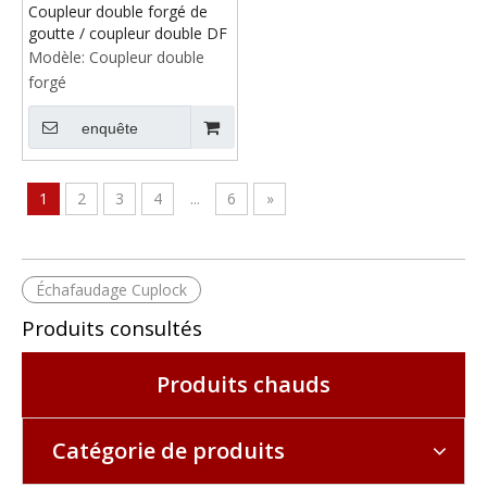
Coupleur double forgé de
goutte / coupleur double DF
Modèle:
Coupleur double
forgé
enquête
1
2
3
4
...
6
»
Échafaudage Cuplock
Produits consultés
Produits chauds
Catégorie de produits